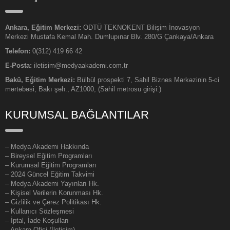
Ankara, Eğitim Merkezi:
ODTÜ TEKNOKENT Bilişim İnovasyon
Merkezi Mustafa Kemal Mah. Dumlupınar Blv. 280/G Çankaya/Ankara
Telefon:
0(312) 419 66 42
E-Posta:
iletisim@medyaakademi.com.tr
Bakü, Eğitim Merkezi:
Bülbül prospekti 7, Sahil Biznes Mərkəzinin 5-ci
mərtəbəsi, Bakı şəh., AZ1000, (Sahil metrosu girişi.)
KURUMSAL BAĞLANTILAR
–
Medya Akademi Hakkında
– Bireysel Eğitim Programları
– Kurumsal Eğitim Programları
– 2024 Güncel Eğitim Takvimi
– Medya Akademi Yayınları Hk.
– Kişisel Verilerin Korunması Hk.
– Gizlilik ve Çerez Politikası Hk.
– Kullanıcı Sözleşmesi
– İptal, İade Koşulları
– Ankara Ofisi (İletişim)