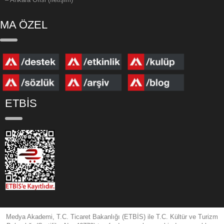
MA ÖZEL
ETBİS
Medya Akademi, T.C. Ticaret Bakanlığı (ETBİS) ile T.C. Kültür ve Turizm