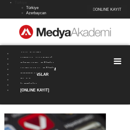
Türkiye
Türkiye
ONLINE KAYIT
Azerbaycan
ANA SAYFA
MEDYA AKADEMI
BIREYSEL EĞITIM
KURUMSAL EĞITIM
REFERANSLAR
BLOG
İLETIŞIM
[ONLINE KAYIT]