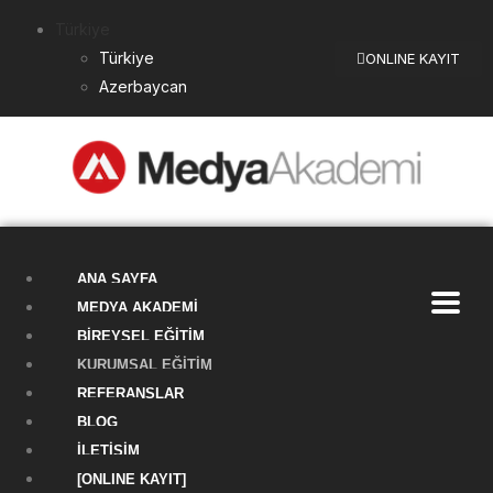
Türkiye
Türkiye
ONLINE KAYIT
Azerbaycan
ANA SAYFA
MEDYA AKADEMI
BIREYSEL EĞITIM
KURUMSAL EĞITIM
REFERANSLAR
BLOG
İLETIŞIM
[ONLINE KAYIT]