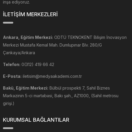
inşa ediyoruz.
İLETİŞİM MERKEZLERİ
Ankara, Eğitim Merkezi:
ODTÜ TEKNOKENT Bilişim İnovasyon
Merkezi Mustafa Kemal Mah. Dumlupınar Blv. 280/G
Çankaya/Ankara
Telefon:
0(312) 419 66 42
E-Posta:
iletisim@medyaakademi.com.tr
Bakü, Eğitim Merkezi:
Bülbül prospekti 7, Sahil Biznes
Mərkəzinin 5-ci mərtəbəsi, Bakı şəh., AZ1000, (Sahil metrosu
girişi.)
KURUMSAL BAĞLANTILAR