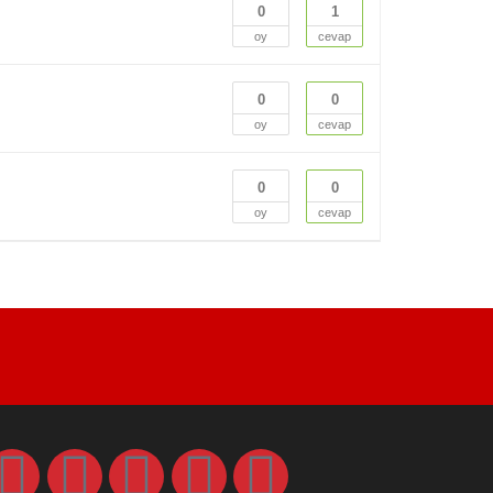
0
1
oy
cevap
0
0
oy
cevap
0
0
oy
cevap