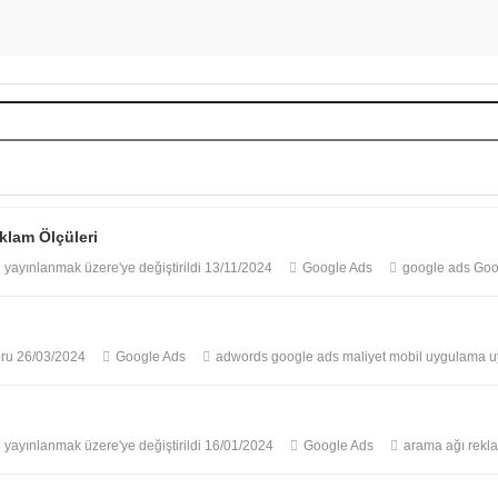
klam Ölçüleri
ayınlanmak üzere'ye değiştirildi
13/11/2024
Google Ads
google ads
Goo
oru
26/03/2024
Google Ads
adwords
google ads
maliyet
mobil uygulama
u
ayınlanmak üzere'ye değiştirildi
16/01/2024
Google Ads
arama ağı rekl