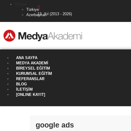
Türkiye
Türkiye
13. Yıl (2013 - 2026)
Azerbaycan
ANA SAYFA
MEDYA AKADEMI
BIREYSEL EĞITIM
KURUMSAL EĞITIM
REFERANSLAR
BLOG
İLETIŞIM
[ONLINE KAYIT]
google ads