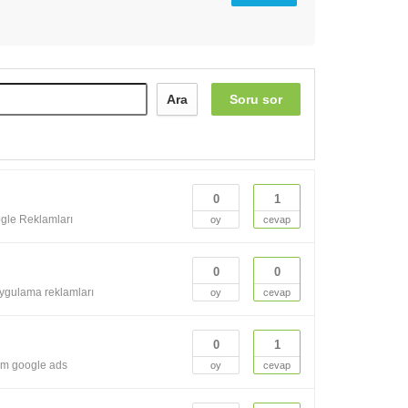
Ara
Soru sor
0
1
gle Reklamları
oy
cevap
0
0
ygulama reklamları
oy
cevap
0
1
am
google ads
oy
cevap