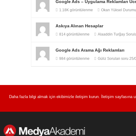
Google Ads – Uygulama Reklamları Ücr
1.18K görüntülenme
Okan Yüksel
Durumu y
Askıya Alınan Hesaplar
814 görüntülenme
Alaaddin Turğay
Sorul
Google Ads Arama Ağı Reklamları
984 görüntülenme
Güliz
Sorulan soru
25/
Daha fazla bilgi almak için ekibimizle iletişim kurun. İletişim sayfasına