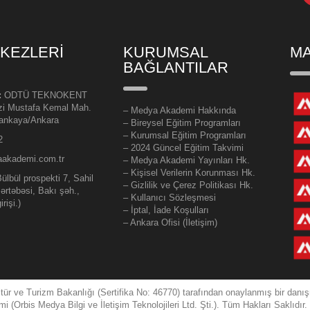
RKEZLERİ
KURUMSAL
MA
BAĞLANTILAR
:
ODTÜ TEKNOKENT
zi Mustafa Kemal Mah.
–
Medya Akademi Hakkında
Çankaya/Ankara
– Bireysel Eğitim Programları
– Kurumsal Eğitim Programları
2
– 2024 Güncel Eğitim Takvimi
aakademi.com.tr
– Medya Akademi Yayınları Hk.
– Kişisel Verilerin Korunması Hk.
ülbül prospekti 7, Sahil
– Gizlilik ve Çerez Politikası Hk.
ərtəbəsi, Bakı şəh.,
– Kullanıcı Sözleşmesi
rişi.)
– İptal, İade Koşulları
– Ankara Ofisi (İletişim)
ür ve Turizm Bakanlığı (Sertifika No: 46770) tarafından onaylanmış bir danışma
Orbis Medya Bilgi ve İletişim Teknolojileri Ltd. Şti.). Tüm Hakları Saklıdır.