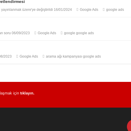
etlendirmesi
ayınlanmak üzere'ye değiştirildi
16/01/2024
Google Ads
google ads
an soru
06/09/2023
Google Ads
google
google ads
08/2023
Google Ads
arama ağı kampanyası
google ads
 ulaşmak için
tıklayın.