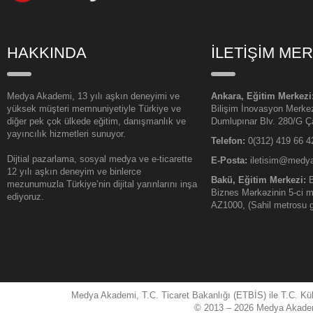
HAKKINDA
İLETİŞİM ME
Medya Akademi, 13 yılı aşkın deneyimi ve
Ankara, Eğitim Merkezi
yüksek müşteri memnuniyetiyle Türkiye ve
Bilişim İnovasyon Merke
diğer pek çok ülkede eğitim, danışmanlık ve
Dumlupınar Blv. 280/G 
yayıncılık hizmetleri sunuyor.
Telefon:
0(312) 419 66 4
Dijtial pazarlama, sosyal medya ve e-ticarette
E-Posta:
iletisim@medy
12 yılı aşkın deneyim ve binlerce
Bakü, Eğitim Merkezi:
B
mezunumuzla Türkiye’nin dijital yarınlarını inşa
Biznes Mərkəzinin 5-ci m
ediyoruz.
AZ1000, (Sahil metrosu gi
Medya Akademi, T.C. Ticaret Bakanlığı (ETBİS) ile T.C. Kült
© 2013 – 2026 Medya Akademi (