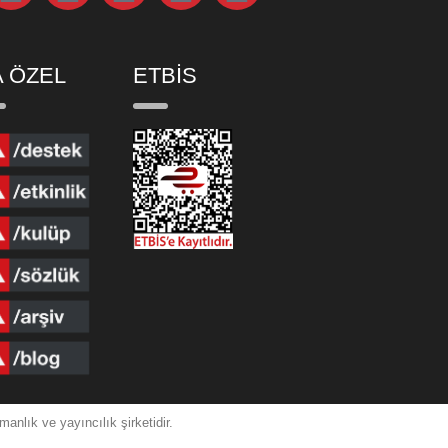
 ÖZEL
ETBİS
nlık ve yayıncılık şirketidir.