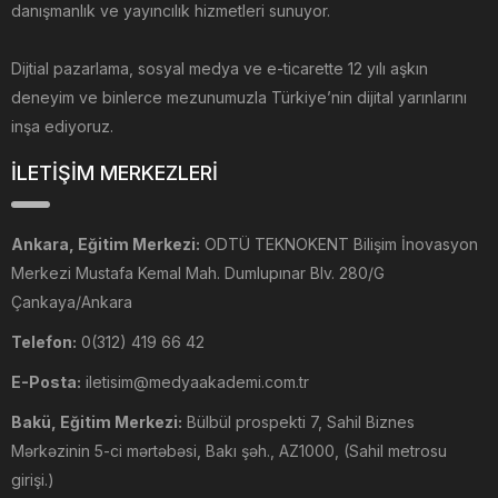
danışmanlık ve yayıncılık hizmetleri sunuyor.
Dijtial pazarlama, sosyal medya ve e-ticarette 12 yılı aşkın
deneyim ve binlerce mezunumuzla Türkiye’nin dijital yarınlarını
inşa ediyoruz.
İLETİŞİM MERKEZLERİ
Ankara, Eğitim Merkezi:
ODTÜ TEKNOKENT Bilişim İnovasyon
Merkezi Mustafa Kemal Mah. Dumlupınar Blv. 280/G
Çankaya/Ankara
Telefon:
0(312) 419 66 42
E-Posta:
iletisim@medyaakademi.com.tr
Bakü, Eğitim Merkezi:
Bülbül prospekti 7, Sahil Biznes
Mərkəzinin 5-ci mərtəbəsi, Bakı şəh., AZ1000, (Sahil metrosu
girişi.)