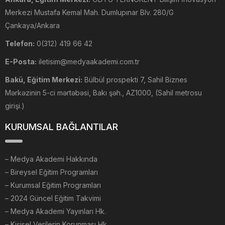
Merkezi Mustafa Kemal Mah. Dumlupınar Blv. 280/G
Çankaya/Ankara
Telefon:
0(312) 419 66 42
E-Posta:
iletisim@medyaakademi.com.tr
Bakü, Eğitim Merkezi:
Bülbül prospekti 7, Sahil Biznes
Mərkəzinin 5-ci mərtəbəsi, Bakı şəh., AZ1000, (Sahil metrosu
girişi.)
KURUMSAL BAĞLANTILAR
–
Medya Akademi Hakkında
– Bireysel Eğitim Programları
– Kurumsal Eğitim Programları
– 2024 Güncel Eğitim Takvimi
– Medya Akademi Yayınları Hk.
– Kişisel Verilerin Korunması Hk.