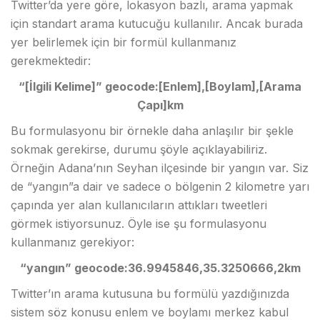
Twitter’da yere göre, lokasyon bazlı, arama yapmak
için standart arama kutucuğu kullanılır. Ancak burada
yer belirlemek için bir formül kullanmanız
gerekmektedir:
“[İlgili Kelime]” geocode:[Enlem],[Boylam],[Arama
Çapı]km
Bu formulasyonu bir örnekle daha anlaşılır bir şekle
sokmak gerekirse, durumu şöyle açıklayabiliriz.
Örneğin Adana’nın Seyhan ilçesinde bir yangın var. Siz
de “yangın”a dair ve sadece o bölgenin 2 kilometre yarı
çapında yer alan kullanıcıların attıkları tweetleri
görmek istiyorsunuz. Öyle ise şu formulasyonu
kullanmanız gerekiyor:
“yangın” geocode:36.9945846,35.3250666,2km
Twitter’ın arama kutusuna bu formülü yazdığınızda
sistem söz konusu enlem ve boylamı merkez kabul