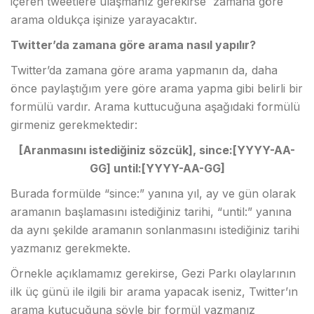
içeren tweetlere ulaşmanız gerekirse zamana göre
arama oldukça işinize yarayacaktır.
Twitter’da zamana göre arama nasıl yapılır?
Twitter’da zamana göre arama yapmanın da, daha
önce paylaştığım yere göre arama yapma gibi belirli bir
formülü vardır. Arama kuttucuğuna aşağıdaki formülü
girmeniz gerekmektedir:
[Aranmasını istediğiniz sözcük], since:[YYYY-AA-
GG] until:[YYYY-AA-GG]
Burada formülde “since:” yanına yıl, ay ve gün olarak
aramanın başlamasını istediğiniz tarihi, “until:” yanına
da aynı şekilde aramanın sonlanmasını istediğiniz tarihi
yazmanız gerekmekte.
Örnekle açıklamamız gerekirse, Gezi Parkı olaylarının
ilk üç günü ile ilgili bir arama yapacak iseniz, Twitter’ın
arama kutucuğuna şöyle bir formül yazmanız