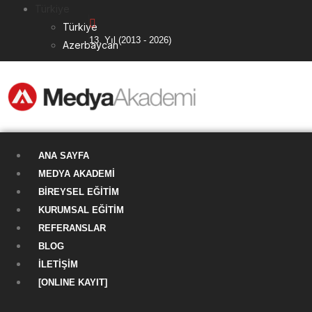
Türkiye
Türkiye
13. Yıl (2013 - 2026)
Azerbaycan
ANA SAYFA
MEDYA AKADEMI
BIREYSEL EĞITIM
KURUMSAL EĞITIM
REFERANSLAR
BLOG
İLETIŞIM
[ONLINE KAYIT]