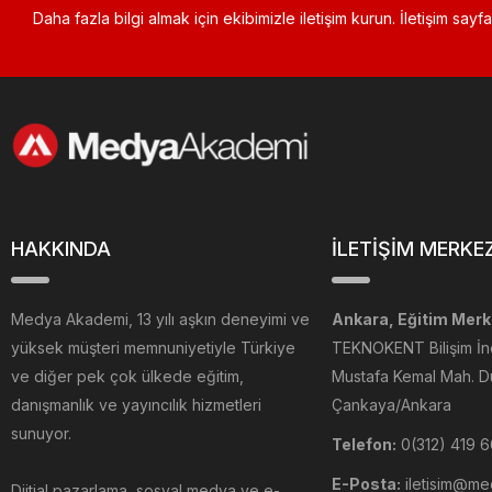
Daha fazla bilgi almak için ekibimizle iletişim kurun. İletişim say
HAKKINDA
İLETİŞİM MERKE
Medya Akademi, 13 yılı aşkın deneyimi ve
Ankara, Eğitim Merk
yüksek müşteri memnuniyetiyle Türkiye
TEKNOKENT Bilişim İ
ve diğer pek çok ülkede eğitim,
Mustafa Kemal Mah. D
danışmanlık ve yayıncılık hizmetleri
Çankaya/Ankara
sunuyor.
Telefon:
0(312) 419 
E-Posta:
iletisim@m
Dijtial pazarlama, sosyal medya ve e-