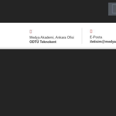
E-Posta
Medya Akademi, Ankara Ofisi
iletisim@medya
ODTÜ Teknokent