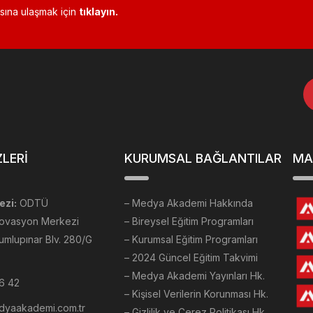
fasına ulaşmak için
tıklayın.
ZLERİ
KURUMSAL BAĞLANTILAR
MA
ezi:
ODTÜ
–
Medya Akademi Hakkında
novasyon Merkezi
– Bireysel Eğitim Programları
umlupınar Blv. 280/G
– Kurumsal Eğitim Programları
– 2024 Güncel Eğitim Takvimi
– Medya Akademi Yayınları Hk.
66 42
– Kişisel Verilerin Korunması Hk.
edyaakademi.com.tr
– Gizlilik ve Çerez Politikası Hk.