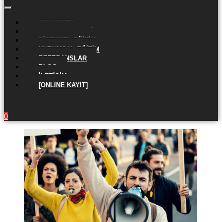
ANA SAYFA
MEDYA AKADEMI
BIREYSEL EĞITIM
KURUMSAL EĞITIM
REFERANSLAR
BLOG
İLETIŞIM
[ONLINE KAYIT]
0