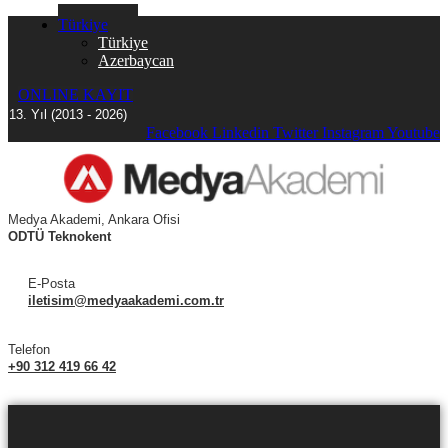
Türkiye
Türkiye
Azerbaycan
ONLINE KAYIT
13. Yıl (2013 - 2026)
Facebook
Linkedin
Twitter
Instagram
Youtube
Medya Akademi, Ankara Ofisi
ODTÜ Teknokent
E-Posta
iletisim@medyaakademi.com.tr
Telefon
+90 312 419 66 42