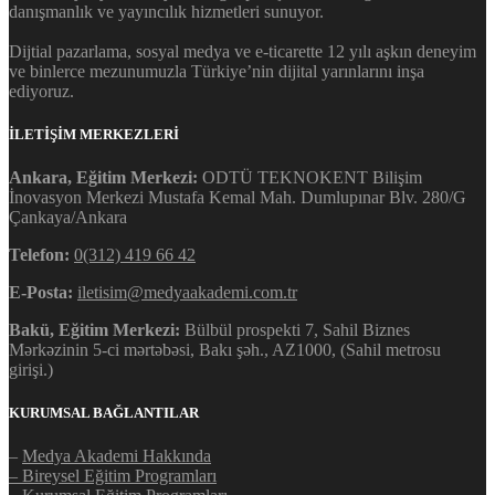
danışmanlık ve yayıncılık hizmetleri sunuyor.
Dijtial pazarlama, sosyal medya ve e-ticarette 12 yılı aşkın deneyim
ve binlerce mezunumuzla Türkiye’nin dijital yarınlarını inşa
ediyoruz.
İLETİŞİM MERKEZLERİ
Ankara, Eğitim Merkezi:
ODTÜ TEKNOKENT Bilişim
İnovasyon Merkezi Mustafa Kemal Mah. Dumlupınar Blv. 280/G
Çankaya/Ankara
Telefon:
0(312) 419 66 42
E-Posta:
iletisim@medyaakademi.com.tr
Bakü, Eğitim Merkezi:
Bülbül prospekti 7, Sahil Biznes
Mərkəzinin 5-ci mərtəbəsi, Bakı şəh., AZ1000, (Sahil metrosu
girişi.)
KURUMSAL BAĞLANTILAR
–
Medya Akademi Hakkında
– Bireysel Eğitim Programları