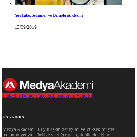
YouTube, Seçimler ve Demokratikleşme
13/09/2019
Daha fazla bilgi almak için ekibimizle iletişim kurun. İletişim
sayfasına ulaşmak için
tıklayın.
Linkedin
Twitter
Facebook
Instagram
Youtube
HAKKINDA
Medya Akademi, 13 yılı aşkın deneyimi ve yüksek müşteri
memnuniyetiyle Türkiye ve diğer pek çok ülkede eğitim,