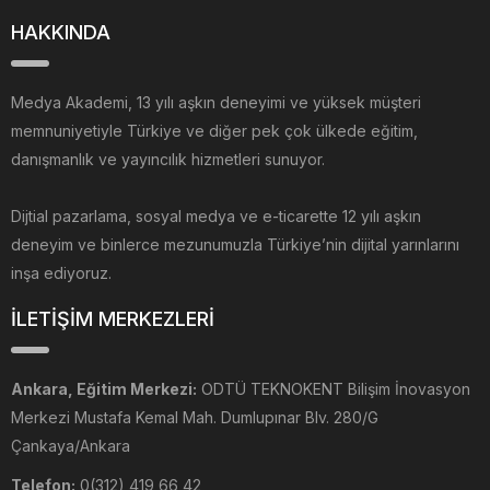
HAKKINDA
Medya Akademi, 13 yılı aşkın deneyimi ve yüksek müşteri
memnuniyetiyle Türkiye ve diğer pek çok ülkede eğitim,
danışmanlık ve yayıncılık hizmetleri sunuyor.
Dijtial pazarlama, sosyal medya ve e-ticarette 12 yılı aşkın
deneyim ve binlerce mezunumuzla Türkiye’nin dijital yarınlarını
inşa ediyoruz.
İLETİŞİM MERKEZLERİ
Ankara, Eğitim Merkezi:
ODTÜ TEKNOKENT Bilişim İnovasyon
Merkezi Mustafa Kemal Mah. Dumlupınar Blv. 280/G
Çankaya/Ankara
Telefon:
0(312) 419 66 42