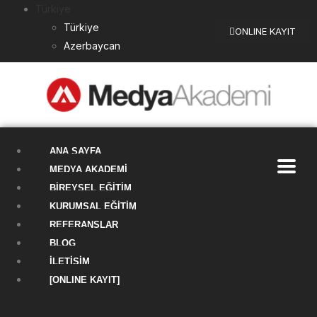
Türkiye
Türkiye
ONLINE KAYIT
Azerbaycan
ANA SAYFA
MEDYA AKADEMI
BIREYSEL EĞITIM
KURUMSAL EĞITIM
REFERANSLAR
BLOG
İLETIŞIM
[ONLINE KAYIT]