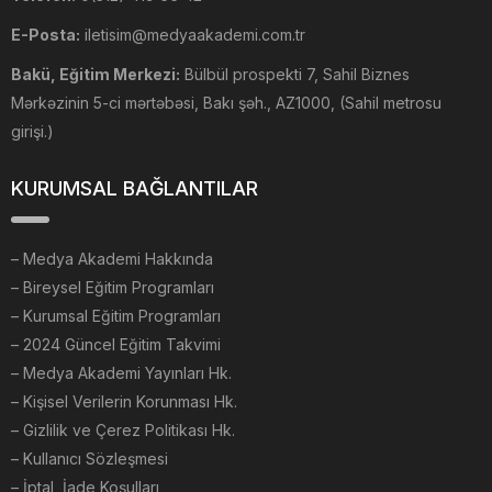
E-Posta:
iletisim@medyaakademi.com.tr
Bakü, Eğitim Merkezi:
Bülbül prospekti 7, Sahil Biznes
Mərkəzinin 5-ci mərtəbəsi, Bakı şəh., AZ1000, (Sahil metrosu
girişi.)
KURUMSAL BAĞLANTILAR
–
Medya Akademi Hakkında
– Bireysel Eğitim Programları
– Kurumsal Eğitim Programları
– 2024 Güncel Eğitim Takvimi
– Medya Akademi Yayınları Hk.
– Kişisel Verilerin Korunması Hk.
– Gizlilik ve Çerez Politikası Hk.
– Kullanıcı Sözleşmesi
– İptal, İade Koşulları