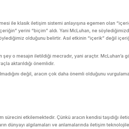
 ile klasik iletişim sistemi anlayışına egemen olan “içeri
çeriğin” yerini “biçim” aldı. Yani McLuhan, ne söylediğimiz
ediğimiz olduğunu belirtir. Asıl etkinin “içerik” değil içeri
ey o mesajın iletildiği mecradır, yani araçtır. McLuhan’a g
çla aktarıldığı önemlidir.
lmadığını değil, aracın çok daha önemli olduğunu vurgulama
m sürecini etkilemektedir. Çünkü aracın kendisi taşıdığı ilet
rın dünyayı algılamaları ve anlamalarında iletişim teknolojile