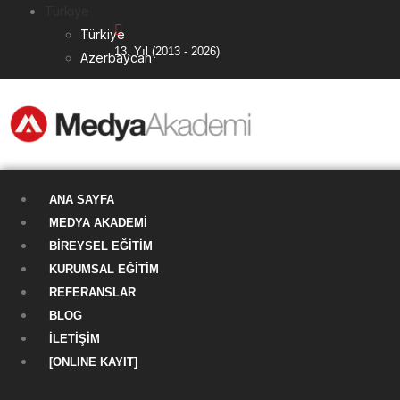
Türkiye
Türkiye
13. Yıl (2013 - 2026)
Azerbaycan
ANA SAYFA
MEDYA AKADEMI
BIREYSEL EĞITIM
KURUMSAL EĞITIM
REFERANSLAR
BLOG
İLETIŞIM
[ONLINE KAYIT]