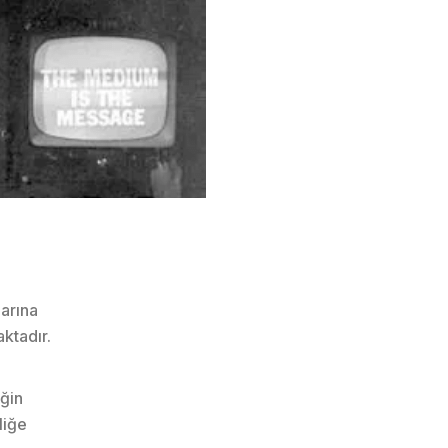
larına
aktadır.
iğin
liğe