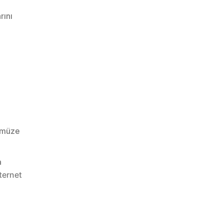
rını
ümüze
a
ternet