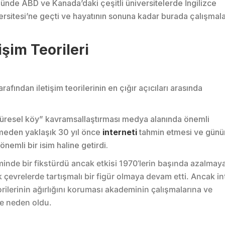
nde ABD ve Kanada’daki çeşitli üniversitelerde İngilizce
ersitesi’ne geçti ve hayatının sonuna kadar burada çalışmala
şim Teorileri
afından iletişim teorilerinin en çığır açıcıları arasında
küresel köy” kavramsallaştırması medya alanında önemli
ilmeden yaklaşık 30 yıl önce
interneti
tahmin etmesi ve gün
nemli bir isim haline getirdi.
nde bir fikstürdü ancak etkisi 1970’lerin başında azalmay
çevrelerde tartışmalı bir figür olmaya devam etti. Ancak in
rilerinin ağırlığını koruması akademinin çalışmalarına ve
ne neden oldu.