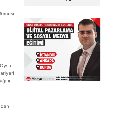
 Annesi
. Oysa
ariyeri
ağını
’nden