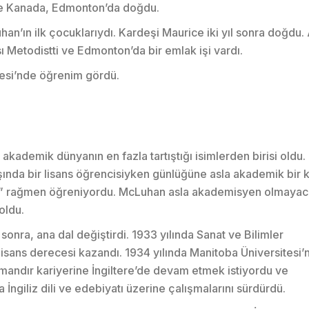
de Kanada, Edmonton’da doğdu.
an’ın ilk çocuklarıydı. Kardeşi Maurice iki yıl sonra doğdu.
 Metodistti ve Edmonton’da bir emlak işi vardı.
esi’nde öğrenim gördü.
la akademik dünyanın en fazla tartıştığı isimlerden birisi oldu
ında bir lisans öğrencisiyken günlüğüne asla akademik bir k
re” rağmen öğreniyordu. McLuhan asla akademisyen olmayac
oldu.
sonra, ana dal değiştirdi. 1933 yılında Sanat ve Bilimler
Lisans derecesi kazandı. 1934 yılında Manitoba Üniversitesi
amandır kariyerine İngiltere’de devam etmek istiyordu ve
İngiliz dili ve edebiyatı üzerine çalışmalarını sürdürdü.