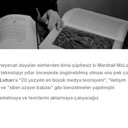
 heyecan duyulan isimlerden birisi şüphesiz ki Marshall McL
bir teknolojiyi yıllar öncesinde öngörebilmiş olması onu pek ç
cLuhan
‘a “20.yüzyılın en büyük medya teorisyeni”, “iletişim
” ve “siber uzayın babası” gibi benzetmeler yapılmıştır.
nlatmaya ve teorilerini aktarmaya çalışacağız.