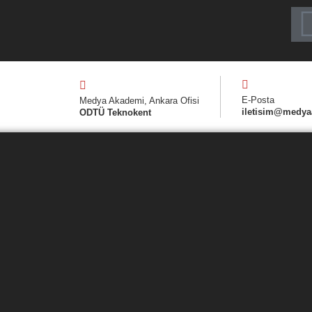
E-Posta
Medya Akademi, Ankara Ofisi
iletisim@medya
ODTÜ Teknokent