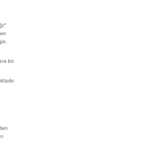
ği”
den
ğin
öre bir
ktadır.
iden
ri