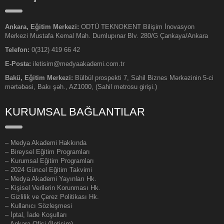
Ankara, Eğitim Merkezi:
ODTÜ TEKNOKENT Bilişim İnovasyon
Merkezi Mustafa Kemal Mah. Dumlupınar Blv. 280/G Çankaya/Ankara
Telefon:
0(312) 419 66 42
E-Posta:
iletisim@medyaakademi.com.tr
Bakü, Eğitim Merkezi:
Bülbül prospekti 7, Sahil Biznes Mərkəzinin 5-ci
mərtəbəsi, Bakı şəh., AZ1000, (Sahil metrosu girişi.)
KURUMSAL BAĞLANTILAR
–
Medya Akademi Hakkında
– Bireysel Eğitim Programları
– Kurumsal Eğitim Programları
– 2024 Güncel Eğitim Takvimi
– Medya Akademi Yayınları Hk.
– Kişisel Verilerin Korunması Hk.
– Gizlilik ve Çerez Politikası Hk.
– Kullanıcı Sözleşmesi
– İptal, İade Koşulları
– Ankara Ofisi (İletişim)