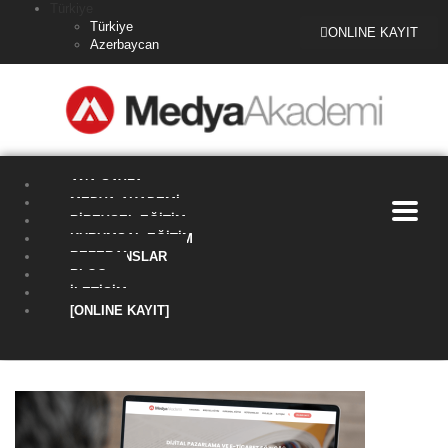
Türkiye
Türkiye
ONLINE KAYIT
Azerbaycan
ANA SAYFA
MEDYA AKADEMI
BIREYSEL EĞITIM
KURUMSAL EĞITIM
REFERANSLAR
BLOG
İLETIŞIM
[ONLINE KAYIT]