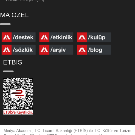
MA ÖZEL
ETBİS
Medya Akademi, T.C. Ticaret Bakanlığı (ETBİS) ile T.C. Kültür ve Turizm