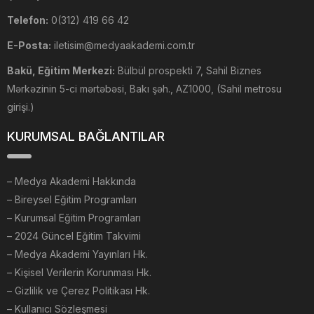
Telefon:
0(312) 419 66 42
E-Posta:
iletisim@medyaakademi.com.tr
Bakü, Eğitim Merkezi:
Bülbül prospekti 7, Sahil Biznes
Mərkəzinin 5-ci mərtəbəsi, Bakı şəh., AZ1000, (Sahil metrosu
girişi.)
KURUMSAL BAĞLANTILAR
–
Medya Akademi Hakkında
– Bireysel Eğitim Programları
– Kurumsal Eğitim Programları
– 2024 Güncel Eğitim Takvimi
– Medya Akademi Yayınları Hk.
– Kişisel Verilerin Korunması Hk.
– Gizlilik ve Çerez Politikası Hk.
– Kullanıcı Sözleşmesi