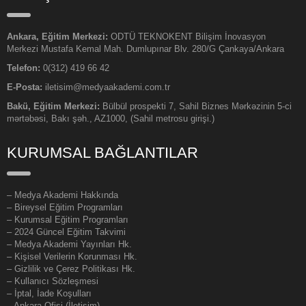
Ankara, Eğitim Merkezi:
ODTÜ TEKNOKENT Bilişim İnovasyon
Merkezi Mustafa Kemal Mah. Dumlupınar Blv. 280/G Çankaya/Ankara
Telefon:
0(312) 419 66 42
E-Posta:
iletisim@medyaakademi.com.tr
Bakü, Eğitim Merkezi:
Bülbül prospekti 7, Sahil Biznes Mərkəzinin 5-ci
mərtəbəsi, Bakı şəh., AZ1000, (Sahil metrosu girişi.)
KURUMSAL BAĞLANTILAR
–
Medya Akademi Hakkında
– Bireysel Eğitim Programları
– Kurumsal Eğitim Programları
– 2024 Güncel Eğitim Takvimi
– Medya Akademi Yayınları Hk.
– Kişisel Verilerin Korunması Hk.
– Gizlilik ve Çerez Politikası Hk.
– Kullanıcı Sözleşmesi
– İptal, İade Koşulları
– Ankara Ofisi (İletişim)