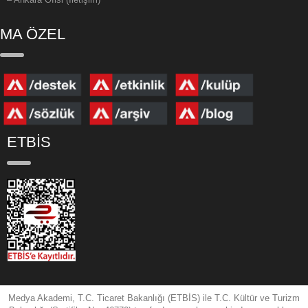
MA ÖZEL
ETBİS
Medya Akademi, T.C. Ticaret Bakanlığı (ETBİS) ile T.C. Kültür ve Turizm