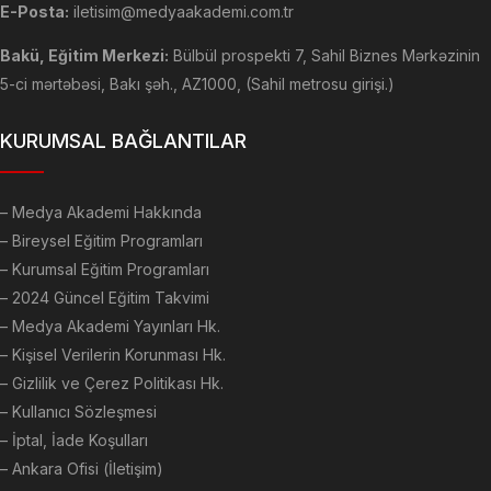
E-Posta:
iletisim@medyaakademi.com.tr
Bakü, Eğitim Merkezi:
Bülbül prospekti 7, Sahil Biznes Mərkəzinin
5-ci mərtəbəsi, Bakı şəh., AZ1000, (Sahil metrosu girişi.)
KURUMSAL BAĞLANTILAR
–
Medya Akademi Hakkında
– Bireysel Eğitim Programları
– Kurumsal Eğitim Programları
– 2024 Güncel Eğitim Takvimi
– Medya Akademi Yayınları Hk.
– Kişisel Verilerin Korunması Hk.
– Gizlilik ve Çerez Politikası Hk.
– Kullanıcı Sözleşmesi
– İptal, İade Koşulları
– Ankara Ofisi (İletişim)