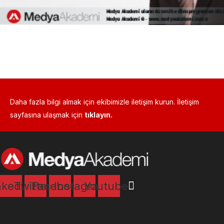
Daha fazla bilgi almak için ekibimizle iletişim kurun. İletişim
sayfasına ulaşmak için
tıklayın.
nkedin
Twitter
Facebook
Instagram
Youtube