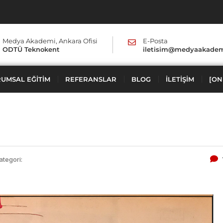
Medya Akademi, Ankara Ofisi
E-Posta
ODTÜ Teknokent
iletisim@medyaakadem
UMSAL EĞITIM
REFERANSLAR
BLOG
İLETIŞIM
[ON
ategori: