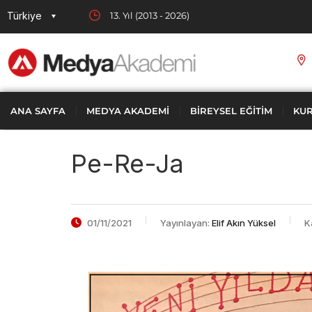
Türkiye
13. Yıl (2013 - 2026)
ANA SAYFA
MEDYA AKADEMI
BIREYSEL EĞITIM
KUR
Pe-Re-Ja
01/11/2021
Yayınlayan:
Elif Akın Yüksel
K