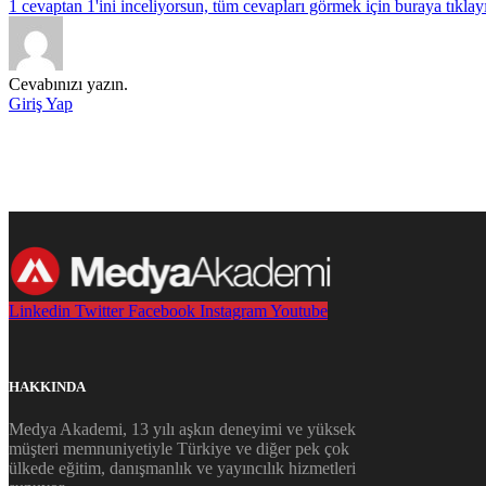
1 cevaptan 1'ini inceliyorsun, tüm cevapları görmek için buraya tıklay
Cevabınızı yazın.
Giriş Yap
Daha fazla bilgi almak için ekibimizle iletişim kurun. İletişim sayf
Linkedin
Twitter
Facebook
Instagram
Youtube
HAKKINDA
Medya Akademi, 13 yılı aşkın deneyimi ve yüksek
müşteri memnuniyetiyle Türkiye ve diğer pek çok
ülkede eğitim, danışmanlık ve yayıncılık hizmetleri