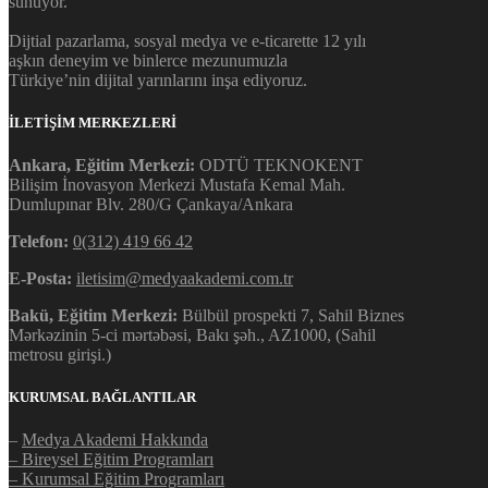
sunuyor.
Dijtial pazarlama, sosyal medya ve e-ticarette 12 yılı
aşkın deneyim ve binlerce mezunumuzla
Türkiye’nin dijital yarınlarını inşa ediyoruz.
İLETİŞİM MERKEZLERİ
Ankara, Eğitim Merkezi:
ODTÜ TEKNOKENT
Bilişim İnovasyon Merkezi Mustafa Kemal Mah.
Dumlupınar Blv. 280/G Çankaya/Ankara
Telefon:
0(312) 419 66 42
E-Posta:
iletisim@medyaakademi.com.tr
Bakü, Eğitim Merkezi:
Bülbül prospekti 7, Sahil Biznes
Mərkəzinin 5-ci mərtəbəsi, Bakı şəh., AZ1000, (Sahil
metrosu girişi.)
KURUMSAL BAĞLANTILAR
–
Medya Akademi Hakkında
– Bireysel Eğitim Programları
– Kurumsal Eğitim Programları