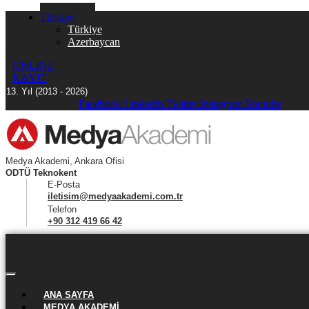
Türkiye
Türkiye
Azerbaycan
ONLINE
KAYIT
13. Yıl (2013 - 2026)
Facebook
Linkedin
Twitter
Instagram
Youtube
Medya Akademi, Ankara Ofisi
ODTÜ Teknokent
E-Posta
iletisim@medyaakademi.com.tr
Telefon
+90 312 419 66 42
ANA SAYFA
MEDYA AKADEMI