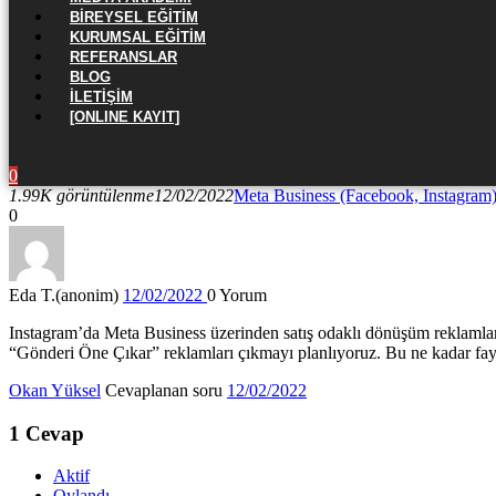
BIREYSEL EĞITIM
KURUMSAL EĞITIM
REFERANSLAR
BLOG
İLETIŞIM
[ONLINE KAYIT]
0
1.99K görüntülenme
12/02/2022
Meta Business (Facebook, Instagram
0
Eda T.(anonim)
12/02/2022
0
Yorum
Instagram’da Meta Business üzerinden satış odaklı dönüşüm reklamları
“Gönderi Öne Çıkar” reklamları çıkmayı planlıyoruz. Bu ne kadar fay
Okan Yüksel
Cevaplanan soru
12/02/2022
1
Cevap
Aktif
Oylandı