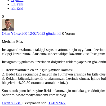
En Yeni
En Eski
0
Okan Yüksel
200
12/02/2022 gönderildi
0
Yorum
Merhaba Eda,
Instagram hesabınızın takipçi sayısını artırmak için uygulama üzerin
takipçi kazanırsınız. Amacınız sadece takipçi kazanmak ise Instagr
Instagram uygulaması üzerinden doğrudan reklam yaparken göz önünd
1. Reklamlarınızın en az 7 gün yayında kalması.
2. Hedef kitle seçiminde 2 milyon ila 10 milyon arasında bir kitle oluş
3. Reklam bütçenizin sektör ortalamanızın üzerinde olması. İçinde bu
bütçelerini %20-30 oranında artırabilirsiniz.)
Son olarak şunu belirteyim: Reklamlarınız için mutlaka geri dönüşüm 
öneririm: www.medyaakademi.com.tr/blog
Okan Yüksel
Cevaplanan soru
12/02/2022