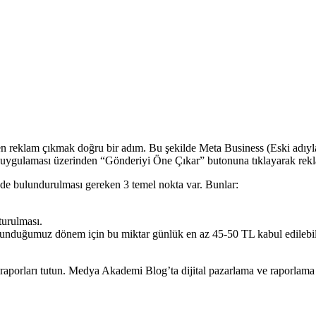
den reklam çıkmak doğru bir adım. Bu şekilde Meta Business (Eski adıyl
am uygulaması üzerinden “Gönderiyi Öne Çıkar” butonuna tıklayarak re
e bulundurulması gereken 3 temel nokta var. Bunlar:
turulması.
lunduğumuz dönem için bu miktar günlük en az 45-50 TL kabul edilebilir.
raporları tutun. Medya Akademi Blog’ta dijital pazarlama ve raporlama