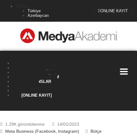
Türkiye
Türkiye
ONLINE KAYIT
Azerbaycan
ANA SAYFA
MEDYA AKADEMI
BIREYSEL EĞITIM
KURUMSAL EĞITIM
REFERANSLAR
BLOG
İLETIŞIM
[ONLINE KAYIT]
1.29K görüntülenme
14/01/2023
Meta Business (Facebook, Instagram)
Bütçe