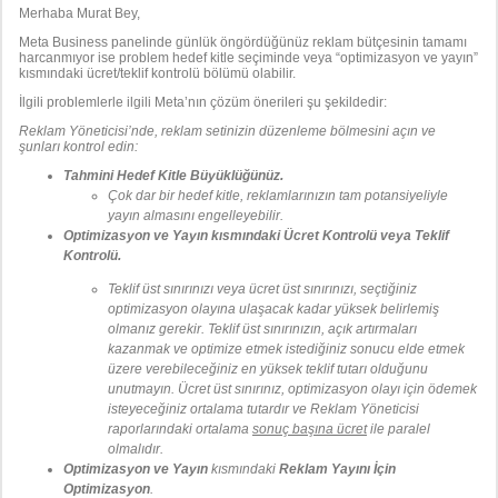
Merhaba Murat Bey,
Meta Business panelinde günlük öngördüğünüz reklam bütçesinin tamamı
harcanmıyor ise problem hedef kitle seçiminde veya “optimizasyon ve yayın”
kısmındaki ücret/teklif kontrolü bölümü olabilir.
İlgili problemlerle ilgili Meta’nın çözüm önerileri şu şekildedir:
Reklam Yöneticisi’nde, reklam setinizin düzenleme bölmesini açın ve
şunları kontrol edin:
Tahmini Hedef Kitle Büyüklüğünüz.
Çok dar bir hedef kitle, reklamlarınızın tam potansiyeliyle
yayın almasını engelleyebilir.
Optimizasyon ve Yayın kısmındaki Ücret Kontrolü veya Teklif
Kontrolü.
Teklif üst sınırınızı veya ücret üst sınırınızı, seçtiğiniz
optimizasyon olayına ulaşacak kadar yüksek belirlemiş
olmanız gerekir. Teklif üst sınırınızın, açık artırmaları
kazanmak ve optimize etmek istediğiniz sonucu elde etmek
üzere verebileceğiniz en yüksek teklif tutarı olduğunu
unutmayın. Ücret üst sınırınız, optimizasyon olayı için ödemek
isteyeceğiniz ortalama tutardır ve Reklam Yöneticisi
raporlarındaki ortalama
sonuç başına ücret
ile paralel
olmalıdır.
Optimizasyon ve Yayın
kısmındaki
Reklam Yayını İçin
Optimizasyon
.