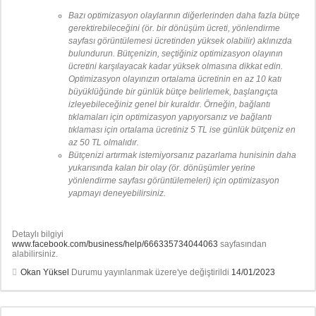
Bazı optimizasyon olaylarının diğerlerinden daha fazla bütçe
gerektirebileceğini (ör. bir dönüşüm ücreti, yönlendirme
sayfası görüntülemesi ücretinden yüksek olabilir) aklınızda
bulundurun. Bütçenizin, seçtiğiniz optimizasyon olayının
ücretini karşılayacak kadar yüksek olmasına dikkat edin.
Optimizasyon olayınızın ortalama ücretinin en az 10 katı
büyüklüğünde bir günlük bütçe belirlemek, başlangıçta
izleyebileceğiniz genel bir kuraldır. Örneğin, bağlantı
tıklamaları için optimizasyon yapıyorsanız ve bağlantı
tıklaması için ortalama ücretiniz 5 TL ise günlük bütçeniz en
az 50 TL olmalıdır.
Bütçenizi artırmak istemiyorsanız pazarlama hunisinin daha
yukarısında kalan bir olay (ör. dönüşümler yerine
yönlendirme sayfası görüntülemeleri) için optimizasyon
yapmayı deneyebilirsiniz.
Detaylı bilgiyi
www.facebook.com/business/help/666335734044063
sayfasından
alabilirsiniz.
Okan Yüksel
Durumu yayınlanmak üzere'ye değiştirildi
14/01/2023