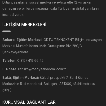
Dijtial pazarlama, sosyal medya ve e-ticarette 12 yılı aşkın
deneyim ve binlerce mezunumuzla Türkiye’nin dijital yarınlarını
inşa ediyoruz.
İLETİŞİM MERKEZLERİ
Ankara, Eğitim Merkezi:
ODTÜ TEKNOKENT Bilişim İnovasyon
Merkezi Mustafa Kemal Mah. Dumlupınar Blv. 280/G
Çankaya/Ankara
Telefon:
0(312) 419 66 42
E-Posta:
iletisim@medyaakademi.com.tr
Bakü, Eğitim Merkezi:
Bülbül prospekti 7, Sahil Biznes
Mərkəzinin 5-ci mərtəbəsi, Bakı şəh., AZ1000, (Sahil metrosu
girişi.)
KURUMSAL BAĞLANTILAR