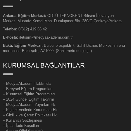
Ankara, Eğitim Merkezi:
ODTÜ TEKNOKENT Bilişim İnovasyon
Merkezi Mustafa Kemal Mah. Dumlupınar Blv. 280/G Çankaya/Ankara
Telefon:
0(312) 419 66 42
E-Posta:
iletisim@medyaakademi.com.tr
Bakü, Eğitim Merkezi:
Bülbül prospekti 7, Sahil Biznes Mərkəzinin 5-ci
mərtəbəsi, Bakı şəh., AZ1000, (Sahil metrosu girişi.)
KURUMSAL BAĞLANTILAR
–
Medya Akademi Hakkında
– Bireysel Eğitim Programları
– Kurumsal Eğitim Programları
– 2024 Güncel Eğitim Takvimi
– Medya Akademi Yayınları Hk.
– Kişisel Verilerin Korunması Hk.
– Gizlilik ve Çerez Politikası Hk.
– Kullanıcı Sözleşmesi
– İptal, İade Koşulları
– Ankara Ofisi (İletişim)