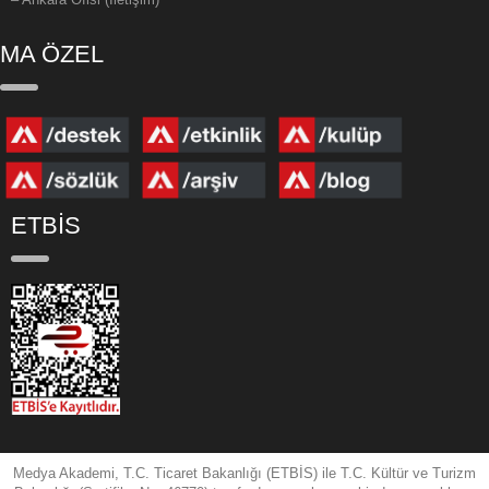
MA ÖZEL
ETBİS
Medya Akademi, T.C. Ticaret Bakanlığı (ETBİS) ile T.C. Kültür ve Turizm