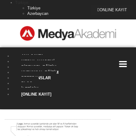
Türkiye
Türkiye
ONLINE KAYIT
Azerbaycan
ANA SAYFA
MEDYA AKADEMI
BIREYSEL EĞITIM
KURUMSAL EĞITIM
REFERANSLAR
BLOG
İLETIŞIM
[ONLINE KAYIT]