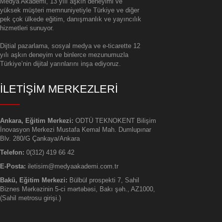
Medya Akademi, 13 yılı aşkın deneyimi ve
yüksek müşteri memnuniyetiyle Türkiye ve diğer
pek çok ülkede eğitim, danışmanlık ve yayıncılık
hizmetleri sunuyor.
Dijtial pazarlama, sosyal medya ve e-ticarette 12
yılı aşkın deneyim ve binlerce mezunumuzla
Türkiye’nin dijital yarınlarını inşa ediyoruz.
İLETİŞİM MERKEZLERİ
Ankara, Eğitim Merkezi:
ODTÜ TEKNOKENT Bilişim
İnovasyon Merkezi Mustafa Kemal Mah. Dumlupınar
Blv. 280/G Çankaya/Ankara
Telefon:
0(312) 419 66 42
E-Posta:
iletisim@medyaakademi.com.tr
Bakü, Eğitim Merkezi:
Bülbül prospekti 7, Sahil
Biznes Mərkəzinin 5-ci mərtəbəsi, Bakı şəh., AZ1000,
(Sahil metrosu girişi.)