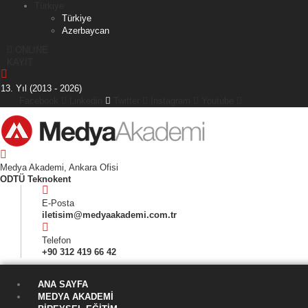
Türkiye
Türkiye
Azerbaycan
ONLINE
KAYIT
13. Yıl (2013 - 2026)
Facebook
Linkedin
Twitter
Instagram
Youtube
Medya Akademi, Ankara Ofisi
ODTÜ Teknokent
E-Posta
iletisim@medyaakademi.com.tr
Telefon
+90 312 419 66 42
ANA SAYFA
MEDYA AKADEMI