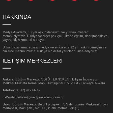
HAKKINDA
Medya Akademi, 13 yılı aşkın deneyimi ve yüksek müşteri
memnuniyetiyle Türkiye ve diğer pek çok ülkede eğitim, danışmanlık ve
yayıncılık hizmetleri sunuyor.
Dijtial pazarlama, sosyal medya ve e-ticarette 12 yılı aşkın deneyim ve
binlerce mezunumuzla Türkiye’nin dijital yarınlarını inşa ediyoruz.
İLETİŞİM MERKEZLERİ
Ankara, Eğitim Merkezi:
ODTÜ TEKNOKENT Bilişim İnovasyon
Merkezi Mustafa Kemal Mah. Dumlupınar Blv. 280/G Çankaya/Ankara
Telefon:
0(312) 419 66 42
E-Posta:
iletisim@medyaakademi.com.tr
Bakü, Eğitim Merkezi:
Bülbül prospekti 7, Sahil Biznes Mərkəzinin 5-ci
mərtəbəsi, Bakı şəh., AZ1000, (Sahil metrosu girişi.)