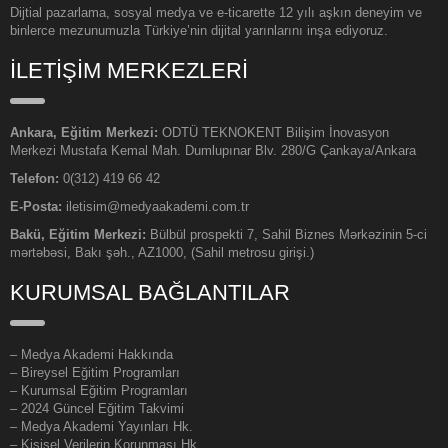
Dijtial pazarlama, sosyal medya ve e-ticarette 12 yılı aşkın deneyim ve
binlerce mezunumuzla Türkiye’nin dijital yarınlarını inşa ediyoruz.
İLETİŞİM MERKEZLERİ
Ankara, Eğitim Merkezi:
ODTÜ TEKNOKENT Bilişim İnovasyon
Merkezi Mustafa Kemal Mah. Dumlupınar Blv. 280/G Çankaya/Ankara
Telefon:
0(312) 419 66 42
E-Posta:
iletisim@medyaakademi.com.tr
Bakü, Eğitim Merkezi:
Bülbül prospekti 7, Sahil Biznes Mərkəzinin 5-ci
mərtəbəsi, Bakı şəh., AZ1000, (Sahil metrosu girişi.)
KURUMSAL BAĞLANTILAR
–
Medya Akademi Hakkında
– Bireysel Eğitim Programları
– Kurumsal Eğitim Programları
– 2024 Güncel Eğitim Takvimi
– Medya Akademi Yayınları Hk.
– Kişisel Verilerin Korunması Hk.