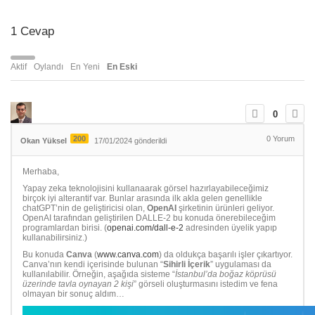
1
Cevap
Aktif
Oylandı
En Yeni
En Eski
0
200
0
Yorum
Okan Yüksel
17/01/2024 gönderildi
Merhaba,
Yapay zeka teknolojisini kullanaarak görsel hazırlayabileceğimiz
birçok iyi alterantif var. Bunlar arasında ilk akla gelen genellikle
chatGPT’nin de geliştiricisi olan,
OpenAI
şirketinin ürünleri geliyor.
OpenAI tarafından geliştirilen DALLE-2 bu konuda önerebileceğim
programlardan birisi. (
openai.com/dall-e-2
adresinden üyelik yapıp
kullanabilirsiniz.)
Bu konuda
Canva
(
www.canva.com
) da oldukça başarılı işler çıkartıyor.
Canva’nın kendi içerisinde bulunan “
Sihirli İçerik
” uygulaması da
kullanılabilir. Örneğin, aşağıda sisteme “
İstanbul’da boğaz köprüsü
üzerinde tavla oynayan 2 kişi
” görseli oluşturmasını istedim ve fena
olmayan bir sonuç aldım…