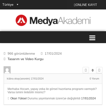
Türkiye
ONLINE KAYIT
966 görüntülenme
17/01/2024
Tasarım ve Video Kurgu
0
kübra okay(anonim)
17/01/2024
0
Yorum
Merhaba Hocam, yapay zeka ile görsel hazırlama programı varmıydı?
Varsa ismini iletebilir misiniz?
Okan Yüksel
Durumu yayınlanmak üzere'ye değiştirildi
17/01/2024