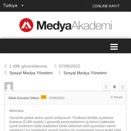
Türkiye
ONLINE KAYIT
1.49K görüntülenme
07/06/2022
Sosyal Medya Yönetimi
Sosyal Medya Yönetimi
0
14
0
Yorum
Dilek Gündüz Diken
07/06/2022
Merhaba ,
Güvenlik şirketi adına içerik üretiyorum. Postlarla birlikte açıklama
kısmına (5188 madde ) güvenlik personellerinin iş tanımı hakkında
içerik üretmem hatta maddeleri direk eklemem telif açısından sıkıntı
yaratırmı? bu maddeleri sosyal medya da paylaşmam sorun teşkil eder