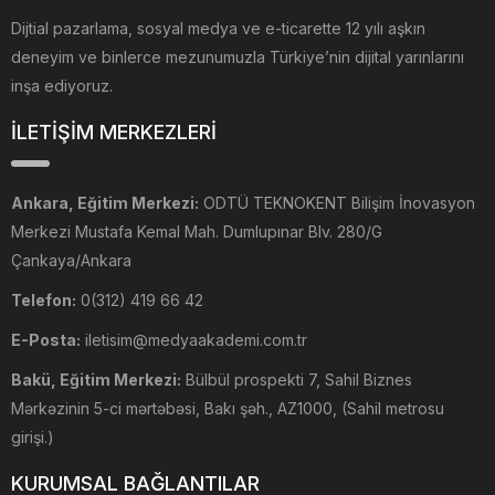
Dijtial pazarlama, sosyal medya ve e-ticarette 12 yılı aşkın
deneyim ve binlerce mezunumuzla Türkiye’nin dijital yarınlarını
inşa ediyoruz.
İLETİŞİM MERKEZLERİ
Ankara, Eğitim Merkezi:
ODTÜ TEKNOKENT Bilişim İnovasyon
Merkezi Mustafa Kemal Mah. Dumlupınar Blv. 280/G
Çankaya/Ankara
Telefon:
0(312) 419 66 42
E-Posta:
iletisim@medyaakademi.com.tr
Bakü, Eğitim Merkezi:
Bülbül prospekti 7, Sahil Biznes
Mərkəzinin 5-ci mərtəbəsi, Bakı şəh., AZ1000, (Sahil metrosu
girişi.)
KURUMSAL BAĞLANTILAR