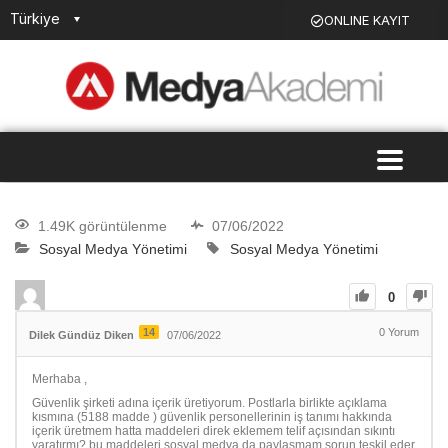
Türkiye
ONLINE KAYIT
1.49K görüntülenme
07/06/2022
Sosyal Medya Yönetimi
Sosyal Medya Yönetimi
0
14
0
Yorum
Dilek Gündüz Diken
07/06/2022
Merhaba ,
Güvenlik şirketi adına içerik üretiyorum. Postlarla birlikte açıklama
kısmına (5188 madde ) güvenlik personellerinin iş tanımı hakkında
içerik üretmem hatta maddeleri direk eklemem telif açısından sıkıntı
yaratırmı? bu maddeleri sosyal medya da paylaşmam sorun teşkil eder