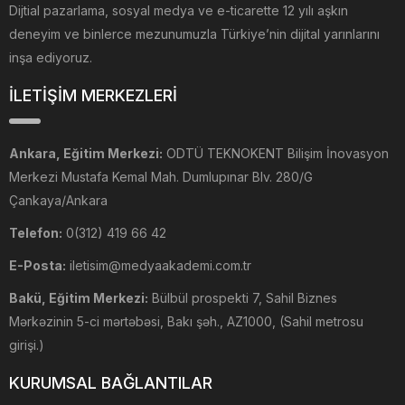
Dijtial pazarlama, sosyal medya ve e-ticarette 12 yılı aşkın
deneyim ve binlerce mezunumuzla Türkiye’nin dijital yarınlarını
inşa ediyoruz.
İLETİŞİM MERKEZLERİ
Ankara, Eğitim Merkezi:
ODTÜ TEKNOKENT Bilişim İnovasyon
Merkezi Mustafa Kemal Mah. Dumlupınar Blv. 280/G
Çankaya/Ankara
Telefon:
0(312) 419 66 42
E-Posta:
iletisim@medyaakademi.com.tr
Bakü, Eğitim Merkezi:
Bülbül prospekti 7, Sahil Biznes
Mərkəzinin 5-ci mərtəbəsi, Bakı şəh., AZ1000, (Sahil metrosu
girişi.)
KURUMSAL BAĞLANTILAR