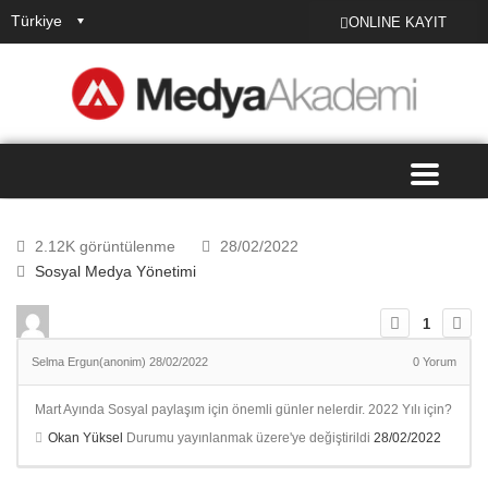
Türkiye
ONLINE KAYIT
2.12K görüntülenme
28/02/2022
Sosyal Medya Yönetimi
1
Selma Ergun(anonim)
28/02/2022
0
Yorum
Mart Ayında Sosyal paylaşım için önemli günler nelerdir. 2022 Yılı için?
Okan Yüksel
Durumu yayınlanmak üzere'ye değiştirildi
28/02/2022