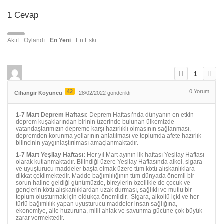
1
Cevap
Aktif
Oylandı
En Yeni
En Eski
1
42
0
Yorum
Cihangir Koyuncu
28/02/2022 gönderildi
1-7 Mart Deprem Haftası:
Deprem Haftası’nda dünyanın en etkin
deprem kuşaklarından birinin üzerinde bulunan ülkemizde
vatandaşlarımızın depreme karşı hazırlıklı olmasının sağlanması,
depremden korunma yollarının anlatılması ve toplumda afete hazırlık
bilincinin yaygınlaştırılması amaçlanmaktadır.
1-7 Mart Yeşilay Haftası:
Her yıl Mart ayının ilk haftası Yeşilay Haftası
olarak kutlanmaktadır. Bilindiği üzere Yeşilay Haftasında alkol, sigara
ve uyuşturucu maddeler başta olmak üzere tüm kötü alışkanlıklara
dikkat çekilmektedir. Madde bağımlılığının tüm dünyada önemli bir
sorun haline geldiği günümüzde, bireylerin özellikle de çocuk ve
gençlerin kötü alışkanlıklardan uzak durması, sağlıklı ve mutlu bir
toplum oluşturmak için oldukça önemlidir. Sigara, alkollü içki ve her
türlü bağımlılık yapan uyuşturucu maddeler insan sağlığına,
ekonomiye, aile huzuruna, milli ahlak ve savunma gücüne çok büyük
zarar vermektedir.