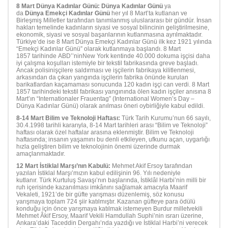
8 Mart Dünya Kadınlar Günü: Dünya Kadınlar Günü
ya
da
Dünya Emekçi Kadınlar Günü
her yıl 8 Mart’ta kutlanan ve
Birleşmiş Milletler tarafından tanımlanmış uluslararası bir gündür. İnsan
hakları temelinde kadınların siyasi ve sosyal bilincinin geliştirilmesine,
ekonomik, siyasi ve sosyal başarılarının kutlanmasına ayrılmaktadır.
Türkiye’de ise 8 Mart Dünya Emekçi Kadınlar Günü ilk kez 1921 yılında
“Emekçi Kadınlar Günü” olarak kutlanmaya başlandı. 8 Mart
1857 tarihinde ABD’’ninNew York kentinde 40.000 dokuma işçisi daha
iyi çalışma koşulları istemiyle bir tekstil fabrikasında greve başladı.
Ancak polisinişçilere saldırması ve işçilerin fabrikaya kilitlenmesi,
arkasından da çıkan yangında işçilerin fabrika önünde kurulan
barikatlardan kaçamaması sonucunda 120 kadın işçi can verdi. 8 Mart
1857 tarihindeki tekstil fabrikası yangınında ölen kadın işçiler anısına 8
Mart’ın “Internationaler Frauentag” (International Women’s Day –
Dünya Kadınlar Günü) olarak anılması öneri oybirliğiyle kabul edildi.
8-14 Mart Bilim ve Teknoloji Haftası:
Türk Tarih Kurumu’nun 66 sayılı,
30.4.1998 tarihli kararıyla, 8-14 Mart tarihleri arası “Bilim ve Teknoloji”
haftası olarak özel haftalar arasına eklenmiştir. Bilim ve Teknoloji
haftasında; insanın yaşamını bu denli etkileyen, ufkunu açan, uygarlığı
hızla geliştiren bilim ve teknolojinin önemi üzerinde durmak
amaçlanmaktadır.
12 Mart İstiklal Marşı’nın Kabulü:
Mehmet Akif Ersoy tarafından
yazılan İstiklal Marşı’mızın kabul edilişinin 96. Yılı nedeniyle
kutlanır. Türk Kurtuluş Savaşı’nın başlarında, İstiklâl Harbi’nin milli bir
ruh içerisinde kazanılması imkânını sağlamak amacıyla Maarif
Vekaleti, 1921’de bir güfte yarışması düzenlemiş, söz konusu
yarışmaya toplam 724 şiir katılmıştır. Kazanan güfteye para ödülü
konduğu için önce yarışmaya katılmak istemeyen Burdur milletvekili
Mehmet Âkif Ersoy, Maarif Vekili Hamdullah Suphi’nin ısrarı üzerine,
Ankara’daki Taceddin Dergahı’nda yazdığı ve İstiklal Harbi’ni verecek