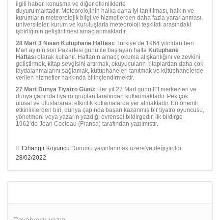
ilgili haber, konuşma ve diğer etkinliklerle
duyurulmaktadır. Meteorolojinin halka daha iyi tanıtılması, halkın ve
kurumların meteorolojik bilgi ve hizmetlerden daha fazla yararlanması,
üniversiteler, kurum ve kuruluşlarla meteoroloji teşkilatı arasındaki
işbirliğinin geliştirilmesi amaçlanmaktadır.
28 Mart 3 Nisan Kütüphane Haftası:
Türkiye’de 1964 yılından beri
Mart ayının son Pazartesi günü ile başlayan hafta
Kütüphane
Haftası
olarak kutlanır. Haftanın amacı; okuma alışkanlığını ve zevkini
geliştirmek, kitap sevgisini artırmak, okuyucuların kitaplardan daha çok
faydalanmalarını sağlamak, kütüphaneleri tanıtmak ve kütüphanelerde
verilen hizmetler hakkında bilinçlendirmektir.
27 Mart Dünya Tiyatro Günü:
Her yıl 27 Mart günü ITI merkezleri ve
dünya çapında tiyatro grupları tarafından kutlanmaktadır. Pek çok
ulusal ve uluslararası etkinlik kutlamalarda yer almaktadır. En önemli
etkinliklerden biri, dünya çapında başarı kazanmış bir tiyatro oyuncusu,
yönetmeni veya yazarın yazdığı evrensel bildirgedir. İlk bildirge
1962’de Jean Cocteau (Fransa) tarafından yazılmıştır.
Cihangir Koyuncu
Durumu yayınlanmak üzere'ye değiştirildi
28/02/2022
Cevabınızı yazın.