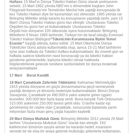
Haftası:
15 Mart’ın Dünya Tüketici Hakları Günü olarak anılmasının
sebebi, 15 Mart 1962 yılında ABD’nin o dönemdeki başkanı John
Fitzgerald Kennedy’nin Temsilciler Meclisi’nde yaptığı konuşmada ilk
kez Tüketici Hakları diye bir kavramdan söz etmesidir. 1985 yılında ise
Birleşmiş Milletler aldığı kararla bu konuşmanın yapıldığı tarihi, yani 15
Mart’ı Dünya Tüketici Hakları günü ilan etmiştir. Uluslararası Tüketici
Örgütleri bu günü her yıl kutlamaktadır. Uluslararası Tüketici
Örgütü’nün dünyanın 105 ülkesinde üyesi bulunmaktadır. Birleşmiş
Milletlerin 9 Nisan 1985 tarihinde, Türkiye’nin de taraf olduğu Evrensel
Tüketici Hakları Bildirgesi
“
Tüketicinin Korunmasına İlişkin Temel
Esaslar
”
başlığı altında, kabul edildi. 15 Mart Ülkemizde Dünya
Tüketiciler Günü adıyla kutlanmakta olup, ayrıca 15-21 Mart tarihlerini
içine alan haftada da Tüketici Haftası kutlanmaktadır. Bu önemli gün ve
haftada sadece tüketicinin nasıl korunacağı ya da tüketici hakları
gündeme gelmemekte, topluma tüketici olmak hakkında
bilgilendirilerek gelecek nesillere sürdürülebilir bir dünya bırakmak
amaçlanmaktadır.
17 Mart
Berat Kandili
18 Mart Çanakkale Zaferinin Yıldönümü
: Kahraman Mehmetçiğin
1915 yılında dünyanın en güçlü donanmalarına geçit vermeyerek
yazdığı destanın yıl dönümü nedeniyle kutlanmaktadır. Birinci Dünya
Savaşında, Çanakkale’ye 490.000’e yakın askerle gelen işgalci
kuvvetler, 300.000’den fazla kayıp verdi. Buna karşılık Türk Ordusunun
315.000 askerinin 250.000 tanesi şehit oldu. O tarihe kadar eşi
görülmemiş bir cephe olan Çanakkale, sonucunda toplamda yarım
milyondan fazla insan genç yaşta hayatını kaybetti.
20 Mart Dünya Mutluluk Günü
: Birleşmiş Milletler 2012 yılında 20 Mart
tarihini “Uluslararası Mutluluk Günü” olarak ilan etmiştir. 193
katılımcının tümünün oyuyla alınan bu kararda hedef, insanların
senede bir de olsa bir araya gelerek mutluluğu şölenlerle kutlamaları,