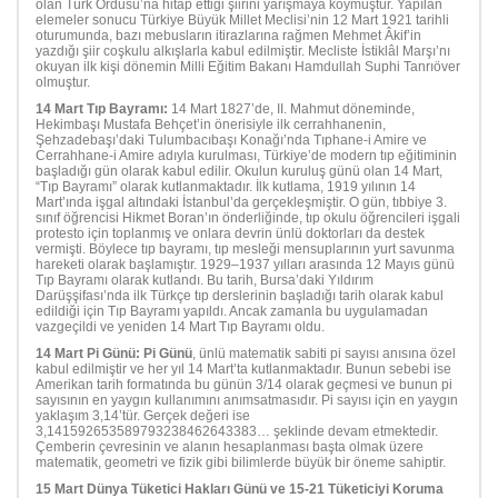
olan Türk Ordusu’na hitap ettiği şiirini yarışmaya koymuştur. Yapılan
elemeler sonucu Türkiye Büyük Millet Meclisi’nin 12 Mart 1921 tarihli
oturumunda, bazı mebusların itirazlarına rağmen Mehmet Âkif’in
yazdığı şiir coşkulu alkışlarla kabul edilmiştir. Mecliste İstiklâl Marşı’nı
okuyan ilk kişi dönemin Milli Eğitim Bakanı Hamdullah Suphi Tanrıöver
olmuştur.
14 Mart Tıp Bayramı:
14 Mart 1827’de, II. Mahmut döneminde,
Hekimbaşı Mustafa Behçet’in önerisiyle ilk cerrahhanenin,
Şehzadebaşı’daki Tulumbacıbaşı Konağı’nda Tıphane-i Amire ve
Cerrahhane-i Amire adıyla kurulması, Türkiye’de modern tıp eğitiminin
başladığı gün olarak kabul edilir. Okulun kuruluş günü olan 14 Mart,
“Tıp Bayramı” olarak kutlanmaktadır. İlk kutlama, 1919 yılının 14
Mart’ında işgal altındaki İstanbul’da gerçekleşmiştir. O gün, tıbbiye 3.
sınıf öğrencisi Hikmet Boran’ın önderliğinde, tıp okulu öğrencileri işgali
protesto için toplanmış ve onlara devrin ünlü doktorları da destek
vermişti. Böylece tıp bayramı, tıp mesleği mensuplarının yurt savunma
hareketi olarak başlamıştır. 1929–1937 yılları arasında 12 Mayıs günü
Tıp Bayramı olarak kutlandı. Bu tarih, Bursa’daki Yıldırım
Darüşşifası’nda ilk Türkçe tıp derslerinin başladığı tarih olarak kabul
edildiği için Tıp Bayramı yapıldı. Ancak zamanla bu uygulamadan
vazgeçildi ve yeniden 14 Mart Tıp Bayramı oldu.
14 Mart Pi Günü: Pi Günü
, ünlü matematik sabiti pi sayısı anısına özel
kabul edilmiştir ve her yıl 14 Mart’ta kutlanmaktadır. Bunun sebebi ise
Amerikan tarih formatında bu günün 3/14 olarak geçmesi ve bunun pi
sayısının en yaygın kullanımını anımsatmasıdır. Pi sayısı için en yaygın
yaklaşım 3,14’tür. Gerçek değeri ise
3,141592653589793238462643383… şeklinde devam etmektedir.
Çemberin çevresinin ve alanın hesaplanması başta olmak üzere
matematik, geometri ve fizik gibi bilimlerde büyük bir öneme sahiptir.
15 Mart Dünya Tüketici Hakları Günü ve
15-21 Tüketiciyi Koruma