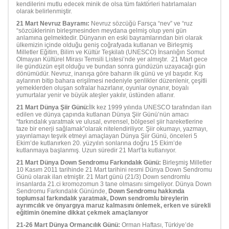
kendilerini mutlu edecek minik de olsa tüm faktörleri hatırlamaları
olarak belirlenmiştir.
21 Mart Nevruz Bayramı:
Nevruz sözcüğü Farsça “nev” ve “ruz
“sözcüklerinin birleşmesinden meydana gelmiş olup yeni gün
anlamına gelmektedir. Dünyanın en eski bayramlarından biri olarak
ülkemizin içinde olduğu geniş coğrafyada kutlanan ve Birleşmiş
Milletler Eğitim, Bilim ve Kültür Teşkilatı (UNESCO) İnsanlığın Somut
Olmayan Kültürel Mirası Temsili Listesi’nde yer almıştır. 21 Mart gece
ile gündüzün eşit olduğu ve bundan sonra gündüzün uzayacağı gün
dönümüdür. Nevruz, inanışa göre baharın ilk günü ve yıl başıdır. Kış
aylarının bitip bahara erişilmesi nedeniyle şenlikler düzenlenir, çeşitli
yemeklerden oluşan sofralar hazırlanır, oyunlar oynanır, boyalı
yumurtalar yenir ve büyük ateşler yakılır, üstünden atlanır.
21 Mart Dünya Şiir Günü:
İlk kez 1999 yılında UNESCO tarafından ilan
edilen ve dünya çapında kutlanan Dünya Şiir Günü’nün amacı
“farkındalık yaratmak ve ulusal, evrensel, bölgesel şiir hareketlerine
taze bir enerji sağlamak”olarak nitelendiriliyor. Şiir okumayı, yazmayı,
yayınlamayı teşvik etmeyi amaçlayan Dünya Şiir Günü, önceleri 5
Ekim’de kutlanırken 20. yüzyılın sonlarına doğru 15 Ekim’de
kutlanmaya başlanmış. Uzun süredir 21 Mart’ta kutlanıyor.
21 Mart Dünya Down Sendromu Farkındalık Günü:
Birleşmiş Milletler
10 Kasım 2011 tarihinde 21 Mart tarihini resmi Dünya Down Sendromu
Günü olarak ilan etmiştir. 21 Mart günü (21/3) Down sendromlu
insanlarda 21.ci kromozomun 3 tane olmasını simgeliyor. Dünya Down
Sendromu Farkındalık Gününde,
Down Sendromu hakkında
toplumsal farkındalık yaratmak, Down sendromlu bireylerin
ayrımcılık ve önyargıya maruz kalmasını önlemek, erken ve sürekli
eğitimin önemine dikkat çekmek amaçlanıyor
21-26 Mart Dünya Ormancılık Günü:
Orman Haftası, Türkiye’de