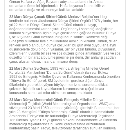
Orman Haftası ve Ağaç Bayramı adıyla da adlandırılır. Amacı
ormanların önemini öğretmektir. Hafta boyunca fidan dikilir ve
ormanların doğa ve ekonomiye katkıları anlatılır.
22 Mart Dünya Çocuk Şiirleri Günü:
Merkezi Belçika’nın Lieg
kentinde bulunan Uluslararası Dünya Şiirleri Örgütü 1978 yılında; her
yıl 22 Mart’ın Dünya Çocuk Şiirleri Günü olarak kutlayıp,
değerlendirilmesini kararlaştırdı. Örgüt her yıl saptadığı değişik bir
konuda şiir yazılması için dünya çocuklarına çağrıda bulunur. Dünya
Çocuk Şiirleri Günü evrensel bir gündür. Yalnız ülkemizde değil
Birleşmiş Milletlere üye tüm ülkelerde aynı gün kutlanır. Dinleri, dilleri,
renkleri ayrı olan bütün dünya çocukları bu gün aynı duygularla aynı
düşüncelerle dolu bir gün yaşarlar. Şiir bir yazın türüdür. Duyguların,
izlenimlerin uyumlu bir ses ve söz düzeni içinde anlatımıdır. Ses ve söz
güzelliğinin bir arada bütünleşmesine şiir denir. Şiir anlayışı çağdan
çağa, ulustan ulusa, insandan insana değişir.
22 Mart Dünya Su Günü:
1993 yılında Birleşmiş Milletler Genel
Kurulu, 22 Mart tarihini “Dünya Su Günü” olarak ilan etti. İlk kez
1992’de Birleşmiş Milletler Çevre ve Kalkınma Konferansında önerilen
“Dünya Su Günü” gerek BM üyelerinin, gerekse diğer dünya
ülkelerinin giderek büyüyen büyüyen temiz su sorununa dikkat
çekmek, içilebilir su kaynaklarının korunması ve çoğaltılması
konusunda somut adımlar atılmasını amaçlamaktadır.
23 Mart Dünya Meteoroloji Günü:
Birleşmiş Milletler Dünya
Meteoroloji Teşkilatı (World Meteorological Organisation-WMO) ana
sözleşmesi 23 Mart 1950 tarihinde yürürlüğe girmiştir. Bu nedenle, her
yılın 23 Mart günü “Dünya Meteoroloji Günü” olarak kutlanmaktadır.
Aralarında Türkiye’nin de bulunduğu Dünya Meteoroloji Teşkilatına
186 ülkenin üyedir. Her yıl güncel bir konu belirlenmekte ve ülkelerin
meteoroloji teşkilatlarınca bu konu çerçevesinde düzenlenen
konferanslar; basın, radyo, televizyonlar tarafından sunulan konuyla