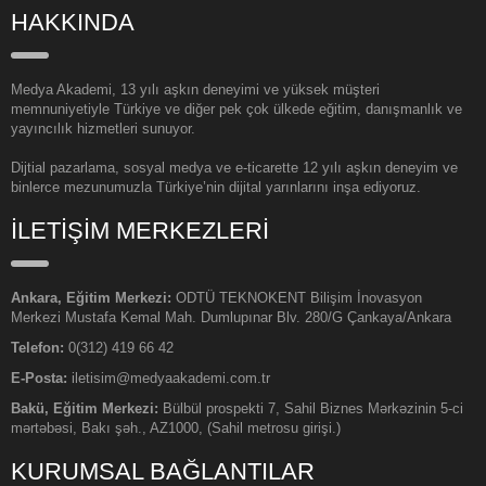
HAKKINDA
Medya Akademi, 13 yılı aşkın deneyimi ve yüksek müşteri
memnuniyetiyle Türkiye ve diğer pek çok ülkede eğitim, danışmanlık ve
yayıncılık hizmetleri sunuyor.
Dijtial pazarlama, sosyal medya ve e-ticarette 12 yılı aşkın deneyim ve
binlerce mezunumuzla Türkiye’nin dijital yarınlarını inşa ediyoruz.
İLETİŞİM MERKEZLERİ
Ankara, Eğitim Merkezi:
ODTÜ TEKNOKENT Bilişim İnovasyon
Merkezi Mustafa Kemal Mah. Dumlupınar Blv. 280/G Çankaya/Ankara
Telefon:
0(312) 419 66 42
E-Posta:
iletisim@medyaakademi.com.tr
Bakü, Eğitim Merkezi:
Bülbül prospekti 7, Sahil Biznes Mərkəzinin 5-ci
mərtəbəsi, Bakı şəh., AZ1000, (Sahil metrosu girişi.)
KURUMSAL BAĞLANTILAR