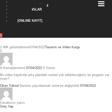
BIREYSEL EĞITIM
KURUMSAL EĞITIM
REFERANSLAR
BLOG
İLETIŞIM
[ONLINE KAYIT]
0
1.49K görüntülenme
07/04/2022
Tasarım ve Video Kurgu
0
A.Kemal(anonim)
07/04/2022
0
Yorum
Bir video kaydında arka plandaki sesleri yok edebileceğimiz bir program var
mıdır?
Okan Yüksel
Durumu yayınlanmak üzere'ye değiştirildi
07/04/2022
Cevabınızı yazın.
Giriş Yap