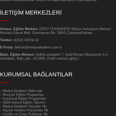
İLETİŞİM MERKEZLERİ
Ankara, Eğitim Merkezi:
ODTÜ TEKNOKENT Bilişim İnovasyon Merkezi
Mustafa Kemal Mah. Dumlupınar Blv. 280/G Çankaya/Ankara
Telefon:
0(312) 419 66 42
E-Posta:
iletisim@medyaakademi.com.tr
Bakü, Eğitim Merkezi:
Bülbül prospekti 7, Sahil Biznes Mərkəzinin 5-ci
mərtəbəsi, Bakı şəh., AZ1000, (Sahil metrosu girişi.)
KURUMSAL BAĞLANTILAR
–
Medya Akademi Hakkında
– Bireysel Eğitim Programları
– Kurumsal Eğitim Programları
– 2024 Güncel Eğitim Takvimi
– Medya Akademi Yayınları Hk.
– Kişisel Verilerin Korunması Hk.
– Gizlilik ve Çerez Politikası Hk.