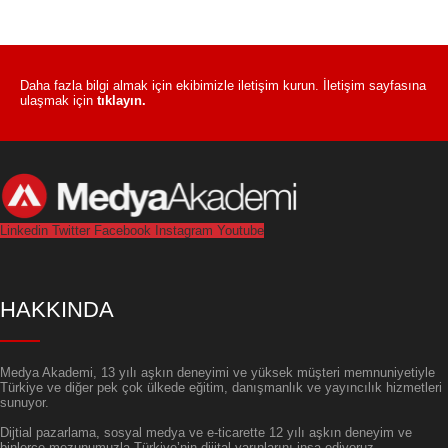
Daha fazla bilgi almak için ekibimizle iletişim kurun. İletişim sayfasına
ulaşmak için
tıklayın.
Linkedin
Twitter
Facebook
Instagram
Youtube
HAKKINDA
Medya Akademi, 13 yılı aşkın deneyimi ve yüksek müşteri memnuniyetiyle
Türkiye ve diğer pek çok ülkede eğitim, danışmanlık ve yayıncılık hizmetleri
sunuyor.
Dijtial pazarlama, sosyal medya ve e-ticarette 12 yılı aşkın deneyim ve
binlerce mezunumuzla Türkiye’nin dijital yarınlarını inşa ediyoruz.