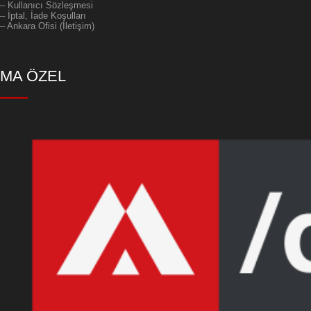
– Kullanıcı Sözleşmesi
– İptal, İade Koşulları
– Ankara Ofisi (İletişim)
MA ÖZEL