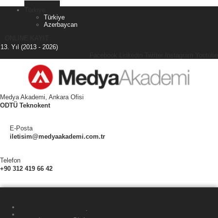
Türkiye
Türkiye
Azerbaycan
ONLINE KAYIT
13. Yıl (2013 - 2026)
Facebook
Linkedin
Twitter
Instagram
Youtube
Medya Akademi, Ankara Ofisi
ODTÜ Teknokent
E-Posta
iletisim@medyaakademi.com.tr
Telefon
+90 312 419 66 42
ANA SAYFA
MEDYA AKADEMI